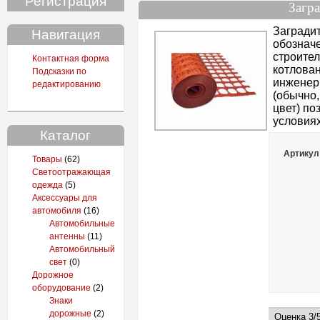
Регистрация
Загра
Загради
Навигация
обозначе
строител
Контактная форма
котлова
Подсказки по
инженер
редактированию
(обычно
цвет) по
условия
Каталог
Артикул
Товары
(62)
Светоотражающая
одежда
(5)
Аксессуары для
автомобиля
(16)
Автомобильные
антенны
(11)
Автомобильный
свет
(0)
Дорожное
оборудование
(2)
Знаки
дорожные
(2)