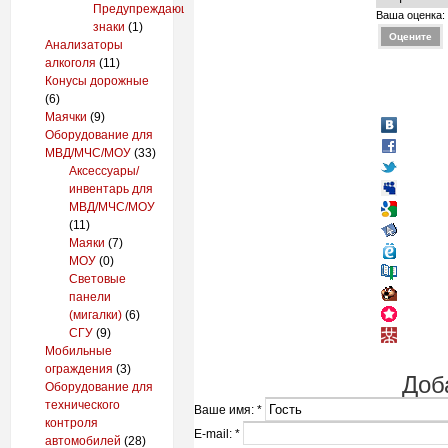
Предупреждающие
Ваша оценка
знаки
(1)
Анализаторы
алкоголя
(11)
Конусы дорожные
(6)
Маячки
(9)
Оборудование для
МВД/МЧС/МОУ
(33)
Аксессуары/
инвентарь для
МВД/МЧС/МОУ
(11)
Маяки
(7)
МОУ
(0)
Световые
панели
(мигалки)
(6)
СГУ
(9)
Мобильные
ограждения
(3)
Доб
Оборудование для
технического
Ваше имя:
*
контроля
E-mail:
*
автомобилей
(28)