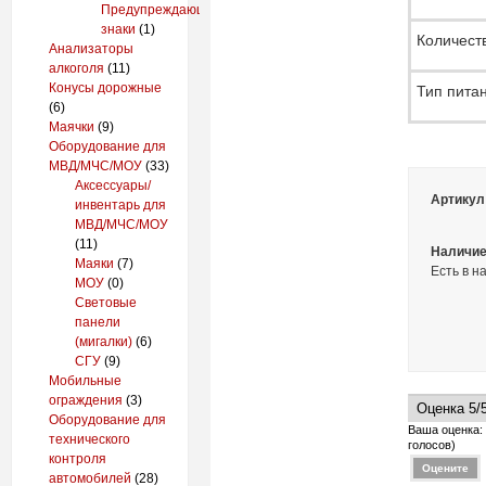
Предупреждающие
знаки
(1)
Количест
Анализаторы
алкоголя
(11)
Конусы дорожные
Тип пита
(6)
Маячки
(9)
Оборудование для
МВД/МЧС/МОУ
(33)
Аксессуары/
Артикул
инвентарь для
МВД/МЧС/МОУ
(11)
Наличие
Маяки
(7)
Есть в н
МОУ
(0)
Световые
панели
(мигалки)
(6)
СГУ
(9)
Мобильные
ограждения
(3)
Оборудование для
Ваша оценка
технического
голосов)
контроля
автомобилей
(28)