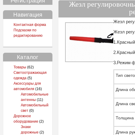
Регистрация
Жезл регулировочны
р
Навигация
Жезл регу
Контактная форма
Подсказки по
Жезл регу
редактированию
1.Красны
2.Красны
Каталог
3.Режим 
Товары
(62)
Светоотражающая
Тип свет
одежда
(5)
Аксессуары для
автомобиля
(16)
Длина о
Автомобильные
антенны
(11)
Длина св
Автомобильный
свет
(0)
Дорожное
Толщина 
оборудование
(2)
Знаки
Длина ру
дорожные
(2)