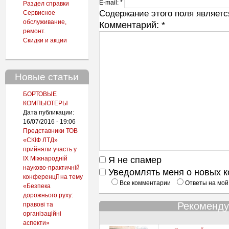
E-mail:
*
Раздел справки
Содержание этого поля является
Сервисное
обслуживание,
Комментарий:
*
ремонт.
Скидки и акции
Новые статьи
БОРТОВЫЕ
КОМПЬЮТЕРЫ
Дата публикации:
16/07/2016 - 19:06
Представники ТОВ
«СКІФ ЛТД»
прийняли участь у
IX Міжнародній
Я не спамер
науково-практичній
Уведомлять меня о новых 
конференції на тему
Все комментарии
Ответы на мой
«Безпека
дорожнього руху:
Рекоменду
правові та
організаційні
аспекти»