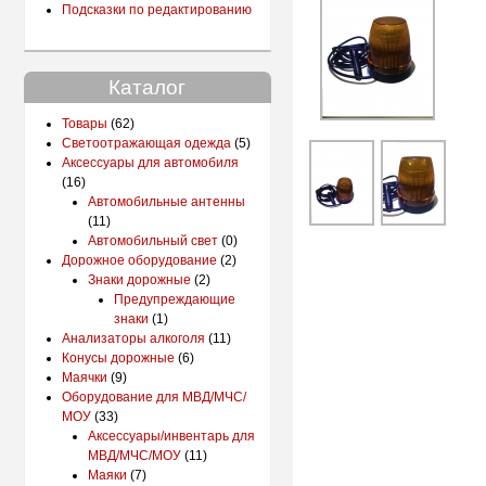
Подсказки по редактированию
Каталог
Товары
(62)
Светоотражающая одежда
(5)
Аксессуары для автомобиля
(16)
Автомобильные антенны
(11)
Автомобильный свет
(0)
Дорожное оборудование
(2)
Знаки дорожные
(2)
Предупреждающие
знаки
(1)
Анализаторы алкоголя
(11)
Конусы дорожные
(6)
Маячки
(9)
Оборудование для МВД/МЧС/
МОУ
(33)
Аксессуары/инвентарь для
МВД/МЧС/МОУ
(11)
Маяки
(7)