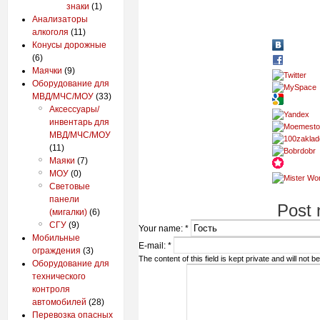
знаки
(1)
Анализаторы
алкоголя
(11)
Конусы дорожные
(6)
Маячки
(9)
Оборудование для
МВД/МЧС/МОУ
(33)
Аксессуары/
инвентарь для
МВД/МЧС/МОУ
(11)
Маяки
(7)
МОУ
(0)
Световые
панели
Post
(мигалки)
(6)
СГУ
(9)
Your name:
*
Мобильные
E-mail:
*
ограждения
(3)
The content of this field is kept private and will not b
Оборудование для
технического
контроля
автомобилей
(28)
Перевозка опасных