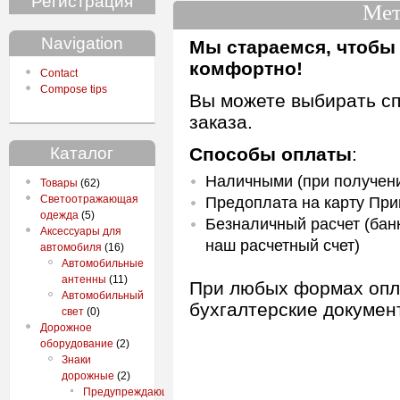
Регистрация
Мет
Navigation
Мы стараемся, чтобы
комфортно!
Contact
Compose tips
Вы можете выбирать с
заказа.
Каталог
Способы оплаты
:
Наличными (при получени
Товары
(62)
Светоотражающая
Предоплата на карту При
одежда
(5)
Безналичный расчет (бан
Аксессуары для
наш расчетный счет)
автомобиля
(16)
Автомобильные
антенны
(11)
При любых формах опл
Автомобильный
бухгалтерские докумен
свет
(0)
Дорожное
оборудование
(2)
Знаки
дорожные
(2)
Предупреждающие