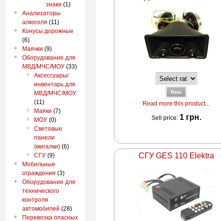
знаки
(1)
Анализаторы
алкоголя
(11)
Конусы дорожные
(6)
Маячки
(9)
Оборудование для
МВД/МЧС/МОУ
(33)
Аксессуары/
инвентарь для
МВД/МЧС/МОУ
(11)
Read more this product...
Маяки
(7)
1 грн.
Sell price:
МОУ
(0)
Световые
панели
(мигалки)
(6)
СГУ GES 110 Elektra
СГУ
(9)
Мобильные
ограждения
(3)
Оборудование для
технического
контроля
автомобилей
(28)
Перевозка опасных