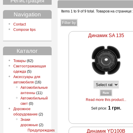
Регистрация
Items 1 to 9 of 9 total
. Товаров на странице:
Navigation
Contact
Compose tips
Динамик SA 135
Каталог
Товары
(62)
Светоотражающая
одежда
(5)
Аксессуары для
автомобиля
(16)
Автомобильные
антенны
(11)
Автомобильный
Read more this product...
свет
(0)
1 грн.
Sell price:
Дорожное
оборудование
(2)
Знаки
дорожные
(2)
Предупреждающие
Динамик YD100B