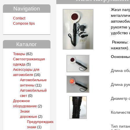
Navigation
Жезл пат
металличе
Contact
автомоби
Compose tips
рукоятке 
удобство
Режимы: с
Каталог
наж
Товары
(62)
Основные
Светоотражающая
одежда
(5)
Аксессуары для
Длина
автомобиля
(16)
Автомобильные
Длина
антенны
(11)
Автомобильный
свет
(0)
Диаметр с
Дорожное
оборудование
(2)
Знаки
Количест
дорожные
(2)
Предупреждающие
Тип пи
знаки
(1)