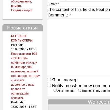
обслуживание,
E-mail:
*
ремонт.
The content of this field is kept p
Скидки и акции
Comment:
*
Новые статьи
БОРТОВЫЕ
КОМПЬЮТЕРЫ
Post date:
16/07/2016 - 19:06
Представники ТОВ
«СКІФ ЛТД»
прийняли участь у
IX Міжнародній
науково-практичній
конференції на тему
Я не спамер
«Безпека
дорожнього руху:
Notify me when new comment
правові та
All comments
Replies to my comm
організаційні
аспекти»
We recom
Post date:
16/07/2016 - 18:58