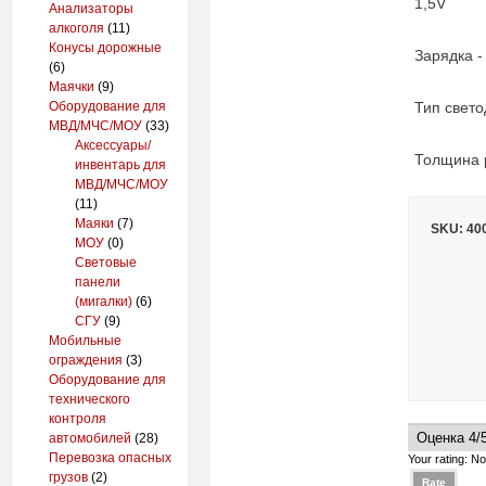
1,5V
Анализаторы
алкоголя
(11)
Конусы дорожные
Зарядка -
(6)
Маячки
(9)
Тип св
Оборудование для
МВД/МЧС/МОУ
(33)
Аксессуары/
Толщин
инвентарь для
МВД/МЧС/МОУ
(11)
Маяки
(7)
SKU: 40
МОУ
(0)
Световые
панели
(мигалки)
(6)
СГУ
(9)
Мобильные
ограждения
(3)
Оборудование для
технического
контроля
автомобилей
(28)
Перевозка опасных
Your rating:
No
грузов
(2)