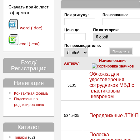
Скачать прайс лист
в формате :
По артикулу:
По названию:
word (.doc)
Цена до:
По категории:
exel (.csv)
По производителю:
Наименование
Вход/
Артикул
Регистрация
Обложка для
удостоверения
Навигация
сотрудников МВД с
5135
пластиковым
Контактная форма
шевроном
Подсказки по
редактированию
Передвижные ЛТК-П
5345435
Каталог
Полоска
Товары
(62)