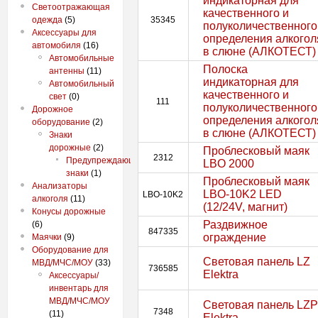
индикаторная для
Светоотражающая
качественного и
одежда
(5)
35345
полуколичественного
Аксессуары для
определения алкогол
автомобиля
(16)
в слюне (АЛКОТЕСТ)
Автомобильные
Полоска
антенны
(11)
индикаторная для
Автомобильный
качественного и
свет
(0)
111
полуколичественного
Дорожное
определения алкогол
оборудование
(2)
в слюне (АЛКОТЕСТ)
Знаки
дорожные
(2)
Проблесковый маяк
2312
Предупреждающие
LBO 2000
знаки
(1)
Проблесковый маяк
Анализаторы
LBO-10K2 LED
LBO-10K2
алкоголя
(11)
(12/24V, магнит)
Конусы дорожные
Раздвижное
(6)
847335
ограждение
Маячки
(9)
Оборудование для
Световая панель LZ
МВД/МЧС/МОУ
(33)
736585
Elektra
Аксессуары/
инвентарь для
МВД/МЧС/МОУ
Световая панель LZP
7348
(11)
Elektra