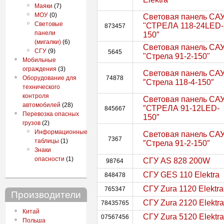
Маяки
(7)
МОУ
(0)
Световая панель СА
Световые
"СТРЕЛА 118-24LED-
873457
панели
150″
(мигалки)
(6)
Световая панель СА
СГУ
(9)
5645
"Стрела 91-2-150"
Мобильные
ограждения
(3)
Световая панель СА
Оборудование для
74878
″Стрела 118-4-150″
технического
контроля
Световая панель СА
автомобилей
(28)
″СТРЕЛА 91-12LED-
845667
Перевозка опасных
150″
грузов
(2)
Информационные
Световая панель СА
7367
таблицы
(1)
″Стрела 91-2-150″
Знаки
опасности
(1)
СГУ AS 828 200W
98764
СГУ GES 110 Elektra
848478
СГУ Zura 1120 Elektra
765347
Производители
СГУ Zura 2120 Elektra
78435765
Китай
СГУ Zura 5120 Elektra
07567456
Польша