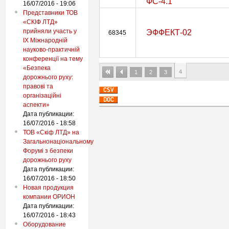
ФС-4.1
16/07/2016 - 19:06
Представники ТОВ
«СКІФ ЛТД»
прийняли участь у
ЭФФЕКТ-02
68345
IX Міжнародній
науково-практичній
конференції на тему
«Безпека
4
1
2
3
дорожнього руху:
правові та
організаційні
аспекти»
Дата публикации:
16/07/2016 - 18:58
ТОВ «Скіф ЛТД» на
Загальнонаціональному
Форумі з безпеки
дорожнього руху
Дата публикации:
16/07/2016 - 18:50
Новая продукция
компании ОРИОН
Дата публикации:
16/07/2016 - 18:43
Оборудование