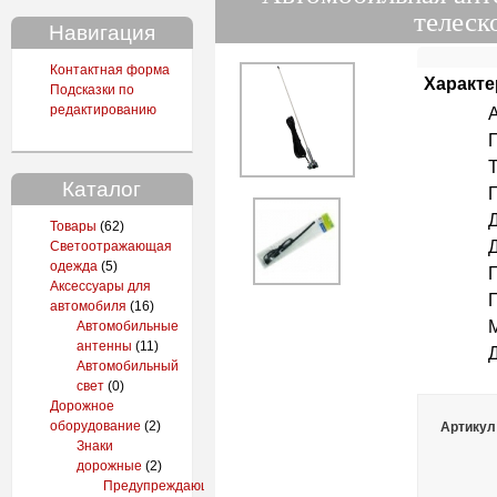
телеск
Навигация
Контактная форма
Характе
Подсказки по
редактированию
Авт
Пас
Тел
Каталог
Полн
Длин
Товары
(62)
Длин
Светоотражающая
одежда
(5)
Пит
Аксессуары для
Прои
автомобиля
(16)
Масс
Автомобильные
антенны
(11)
Диа
Автомобильный
свет
(0)
Дорожное
оборудование
(2)
Артикул
Знаки
дорожные
(2)
Предупреждающие