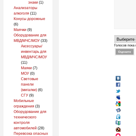
знаки
(1)
Анализаторы
алкоголя
(11)
Конусы дорожные
(6)
Маячки
(9)
Оборудование для
МВД/МЧС/МОУ
(33)
Голосов пока 
Аксессуары/
инвентарь для
МВД/МЧС/МОУ
(11)
Маяки
(7)
МОУ
(0)
Световые
панели
(мигалки)
(6)
СГУ
(9)
Мобильные
ограждения
(3)
Оборудование для
технического
контроля
автомобилей
(28)
Перевозка опасных