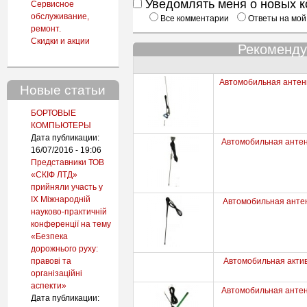
Уведомлять меня о новых 
Сервисное
обслуживание,
Все комментарии
Ответы на мой
ремонт.
Скидки и акции
Рекоменду
Автомобильная антенна
Новые статьи
БОРТОВЫЕ
КОМПЬЮТЕРЫ
Дата публикации:
Автомобильная антенн
16/07/2016 - 19:06
Представники ТОВ
«СКІФ ЛТД»
прийняли участь у
IX Міжнародній
Автомобильная антен
науково-практичній
конференції на тему
«Безпека
дорожнього руху:
правові та
Автомобильная актив
організаційні
аспекти»
Автомобильная антенн
Дата публикации: