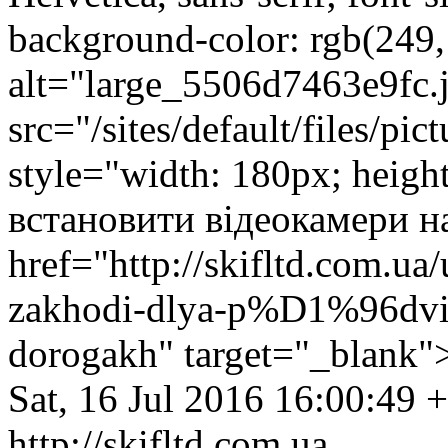
background-color: rgb(249
alt="large_5506d7463e9fc.
src="/sites/default/files/p
style="width: 180px; heig
встановити відеокамери н
href="http://skifltd.com.u
zakhodi-dlya-p%D1%96dvis
dorogakh" target="_blank"
Sat, 16 Jul 2016 16:00:49 
http://skifltd.com.ua