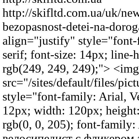
http://skifltd.com.ua/uk/
bezopasnost-detei-na-do
align="justify" style="font-
serif; font-size: 14px; line
rgb(249, 249, 249);"> <im
src="/sites/default/files/p
style="font-family: Arial, Ve
12px; width: 120px; height
rgb(0, 0, 205); font-famil
велосипедист с фликером 