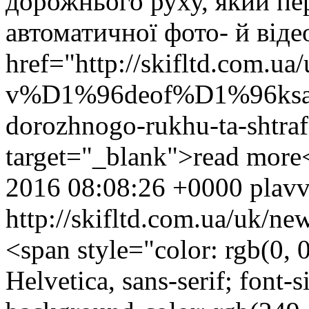
дорожнього руху, який пе
автоматичної фото- й від
href="http://skifltd.com.ua
v%D1%96deof%D1%96ksat
dorozhnogo-rukhu-ta-shtr
target="_blank">read more
2016 08:08:26 +0000
plav
http://skifltd.com.ua/uk
<span style="color: rgb(0, 0
Helvetica, sans-serif; font-