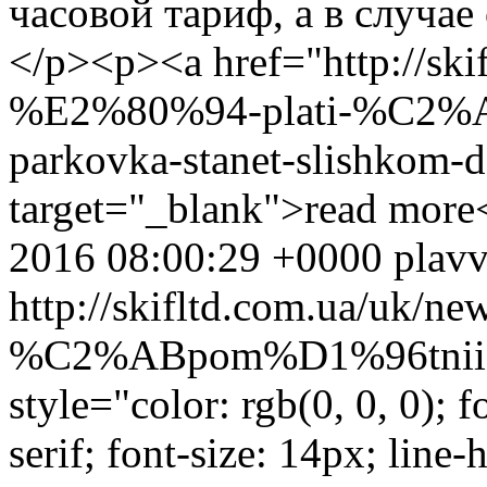
часовой тариф, а в случае
</p><p><a href="http://ski
%E2%80%94-plati-%C2%A
parkovka-stanet-slishkom-
target="_blank">read more
2016 08:00:29 +0000
plav
http://skifltd.com.ua/uk/
%C2%ABpom%D1%96tnii
style="color: rgb(0, 0, 0); f
serif; font-size: 14px; line