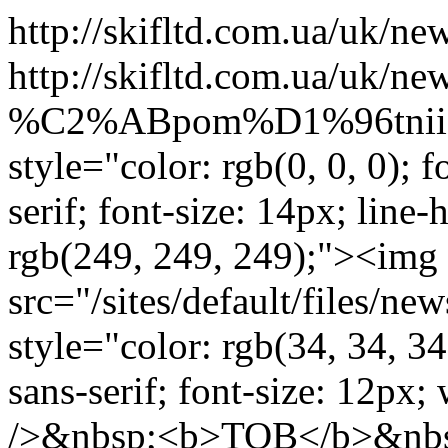
http://skifltd.com.ua/uk/ne
http://skifltd.com.ua/uk/
%C2%ABpom%D1%96tnii
style="color: rgb(0, 0, 0); f
serif; font-size: 14px; line
rgb(249, 249, 249);"><img
src="/sites/default/files/n
style="color: rgb(34, 34, 34
sans-serif; font-size: 12px;
/>&nbsp;<b>ТОВ</b>&nb