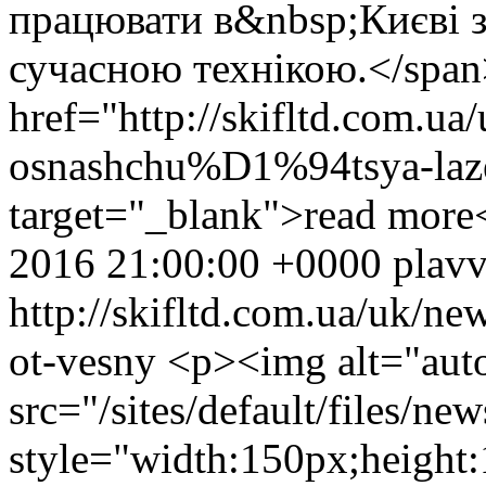
працювати в&nbsp;Києві 
сучасною технікою.</spa
href="http://skifltd.com.ua
osnashchu%D1%94tsya-la
target="_blank">read more
2016 21:00:00 +0000
plav
http://skifltd.com.ua/uk/n
ot-vesny
<p><img alt="auto
src="/sites/default/files/n
style="width:150px;height: