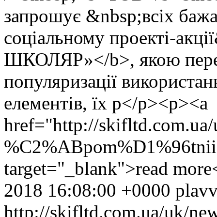
запрошує &nbsp;всіх бажа
соціальному проекті-ак
ШКОЛЯР»</b>, якою перед
популяризації використан
елементів, їх р</p><p><a
href="http://skifltd.com.
%C2%ABpom%D1%96tnii-
target="_blank">read more
2018 16:08:00 +0000
plav
http://skifltd.com.ua/uk/ne