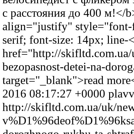
с расстояния до 400 м!</b
align="justify" style="font-
serif; font-size: 14px; line
href="http://skifltd.com.u
bezopasnost-detei-na-do
target="_blank">read more
2016 08:17:27 +0000
plav
http://skifltd.com.ua/uk/ne
v%D1%96deof%D1%96ksat
dorozhnogo-rukhu-ta-shtr