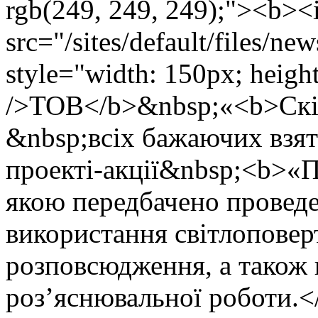
rgb(249, 249, 249);"><b><
src="/sites/default/files/n
style="width: 150px; height:
/>ТОВ</b>&nbsp;«<b>Ск
&nbsp;всіх бажаючих взят
проекті-акції&nbsp;<b
якою передбачено проведе
використання світлоповер
розповсюдження, а також 
роз’яснювальної роботи.