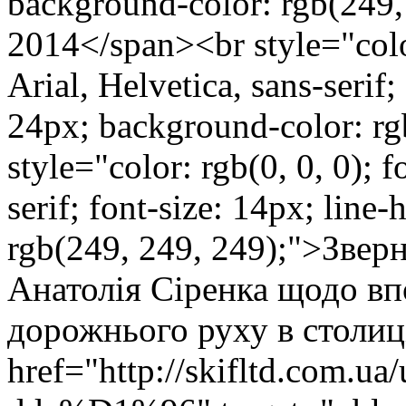
background-color: rgb(249,
2014</span><br style="color
Arial, Helvetica, sans-serif;
24px; background-color: rg
style="color: rgb(0, 0, 0); f
serif; font-size: 14px; line
rgb(249, 249, 249);">Зве
Анатолія Сіренка щодо вп
дорожнього руху в столиц
href="http://skifltd.com.u