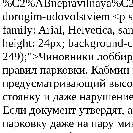
%C2%ABnepravilnaya%C2%
dorogim-udovolstviem
<p s
family: Arial, Helvetica, san
height: 24px; background-c
249);">Чиновники лоббир
правил парковки. Кабмин 
предусматривающий высок
стоянку и даже нарушение
Если документ утвердят, а
парковку даже на пару ми