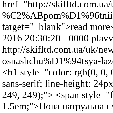
href="http://skifltd.com.
%C2%ABpom%D1%96tnii-
target="_blank">read more
2016 20:30:20 +0000
plav
http://skifltd.com.ua/uk/ne
osnashchu%D1%94tsya-la
<h1 style="color: rgb(0, 0, 
sans-serif; line-height: 24
249, 249);"> <span style="f
1.5em;">Нова патрульна 